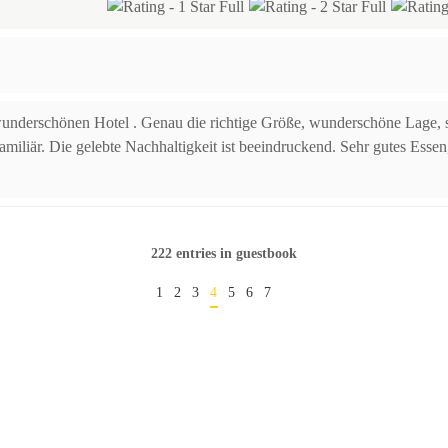
underschönen Hotel . Genau die richtige Größe, wunderschöne Lage, s
 familiär. Die gelebte Nachhaltigkeit ist beeindruckend. Sehr gutes Ess
222 entries in guestbook
1
2
3
4
5
6
7